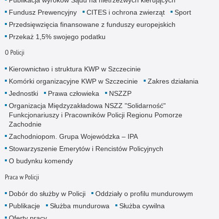
Publikacja wyroków Sądu na nietrzeźwych kierujących
Fundusz Prewencyjny
CITES i ochrona zwierząt
Sport
Przedsięwzięcia finansowane z funduszy europejskich
Przekaż 1,5% swojego podatku
O Policji
Kierownictwo i struktura KWP w Szczecinie
Komórki organizacyjne KWP w Szczecinie
Zakres działania
Jednostki
Prawa człowieka
NSZZP
Organizacja Międzyzakładowa NSZZ "Solidarność"
Funkcjonariuszy i Pracowników Policji Regionu Pomorze
Zachodnie
Zachodniopom. Grupa Wojewódzka – IPA
Stowarzyszenie Emerytów i Rencistów Policyjnych
O budynku komendy
Praca w Policji
Dobór do służby w Policji
Oddziały o profilu mundurowym
Publikacje
Służba mundurowa
Służba cywilna
Oferty pracy