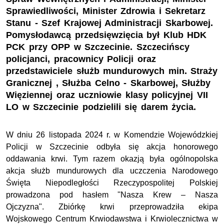
Sprawiedliwości, Minister Zdrowia i Sekretarz
Stanu - Szef Krajowej Administracji Skarbowej.
Pomysłodawcą przedsięwzięcia był Klub HDK
PCK przy OPP w Szczecinie. Szczecińscy
policjanci, pracownicy Policji oraz
przedstawiciele służb mundurowych min. Straży
Granicznej , Służba Celno - Skarbowej, Służby
Więziennej oraz uczniowie klasy policyjnej VII
LO w Szczecinie podzielili się darem życia.
W dniu 26 listopada 2024 r. w Komendzie Wojewódzkiej
Policji w Szczecinie odbyła się akcja honorowego
oddawania krwi. Tym razem okazją była ogólnopolska
akcja służb mundurowych dla uczczenia Narodowego
Święta Niepodległości Rzeczypospolitej Polskiej
prowadzona pod hasłem ''Nasza Krew – Nasza
Ojczyzna". Zbiórkę krwi przeprowadziła ekipa
Wojskowego Centrum Krwiodawstwa i Krwiolecznictwa w