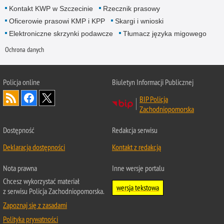
Kontakt KWP w Szczecinie
Rzecznik prasowy
Oficerowie prasowi KMP i KPP
Skargi i wnioski
Elektroniczne skrzynki podawcze
Tłumacz języka migowego
Ochrona danych
Policja online
Biuletyn Informacji Publicznej
BIP Policja
Zachodniopomorska
Dostępność
Redakcja serwisu
Deklaracja dostępności
Kontakt z redakcją
Nota prawna
Inne wersje portalu
Chcesz wykorzystać materiał
wersja tekstowa
z serwisu Policja Zachodniopomorska.
Zapoznaj się z zasadami
Polityka prywatności