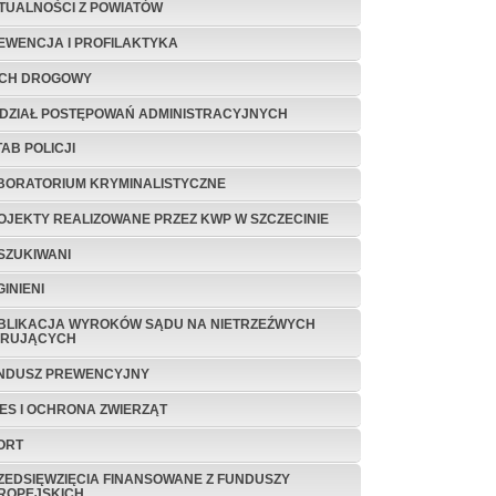
TUALNOŚCI Z POWIATÓW
EWENCJA I PROFILAKTYKA
CH DROGOWY
DZIAŁ POSTĘPOWAŃ ADMINISTRACYJNYCH
TAB POLICJI
BORATORIUM KRYMINALISTYCZNE
OJEKTY REALIZOWANE PRZEZ KWP W SZCZECINIE
SZUKIWANI
INIENI
BLIKACJA WYROKÓW SĄDU NA NIETRZEŹWYCH
ERUJĄCYCH
NDUSZ PREWENCYJNY
TES I OCHRONA ZWIERZĄT
ORT
ZEDSIĘWZIĘCIA FINANSOWANE Z FUNDUSZY
ROPEJSKICH