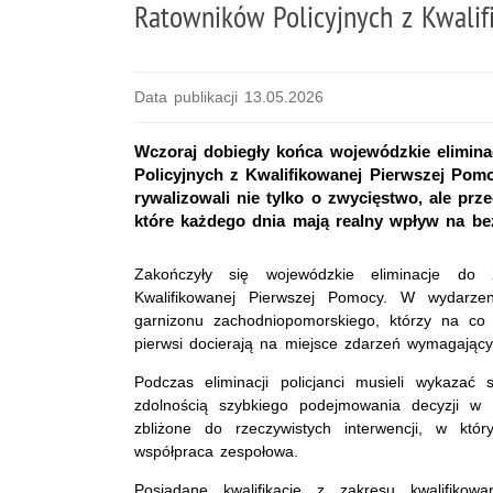
Ratowników Policyjnych z Kwali
Data publikacji 13.05.2026
Wczoraj dobiegły końca wojewódzkie elimin
Policyjnych z Kwalifikowanej Pierwszej Pom
rywalizowali nie tylko o zwycięstwo, ale prz
które każdego dnia mają realny wpływ na be
Zakończyły się wojewódzkie eliminacje do
Kwalifikowanej Pierwszej Pomocy. W wydarzeniu 
garnizonu zachodniopomorskiego, którzy na co 
pierwsi docierają na miejsce zdarzeń wymagając
Podczas eliminacji policjanci musieli wykazać 
zdolnością szybkiego podejmowania decyzji w 
zbliżone do rzeczywistych interwencji, w który
współpraca zespołowa.
Posiadane kwalifikacje z zakresu kwalifikow