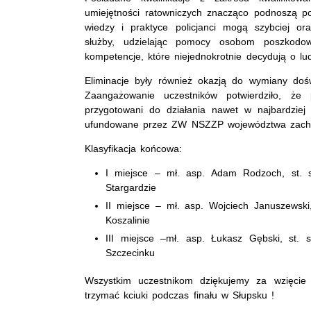
umiejętności ratowniczych znacząco podnoszą pozi
wiedzy i praktyce policjanci mogą szybciej o
służby, udzielając pomocy osobom poszkodo
kompetencje, które niejednokrotnie decydują o lud
Eliminacje były również okazją do wymiany do
Zaangażowanie uczestników potwierdziło, że 
przygotowani do działania nawet w najbardziej
ufundowane przez ZW NSZZP województwa zac
Klasyfikacja końcowa:
I miejsce – mł. asp. Adam Rodzoch, st. 
Stargardzie
II miejsce – mł. asp. Wojciech Januszewski
Koszalinie
III miejsce –mł. asp. Łukasz Gębski, st.
Szczecinku
Wszystkim uczestnikom dziękujemy za wzięcie
trzymać kciuki podczas finału w Słupsku !