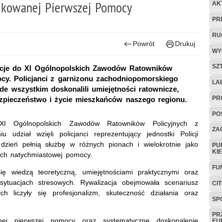
fikowanej Pierwszej Pomocy
AK
PR
RU
Powrót
Drukuj
WY
SZ
acje do XI Ogólnopolskich Zawodów Ratowników
ocy. Policjanci z garnizonu zachodniopomorskiego
LA
ede wszystkim doskonalili umiejętności ratownicze,
PR
zpieczeństwo i życie mieszkańców naszego regionu.
PO
 XI Ogólnopolskich Zawodów Ratowników Policyjnych z
ZAG
udział wzięli policjanci reprezentujący jednostki Policji
dzień pełnią służbę w różnych pionach i wielokrotnie jako
PU
KI
ych natychmiastowej pomocy.
FU
się wiedzą teoretyczną, umiejętnościami praktycznymi oraz
sytuacjach stresowych. Rywalizacja obejmowała scenariusz
CI
ch liczyły się profesjonalizm, skuteczność działania oraz
SP
PR
anej pierwszej pomocy oraz systematyczne doskonalenie
EU