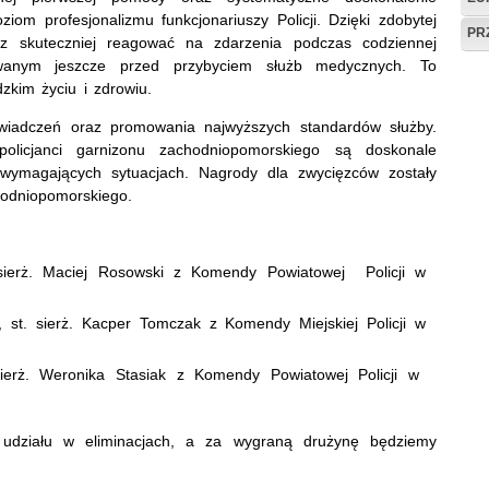
om profesjonalizmu funkcjonariuszy Policji. Dzięki zdobytej
PR
raz skuteczniej reagować na zdarzenia podczas codziennej
wanym jeszcze przed przybyciem służb medycznych. To
zkim życiu i zdrowiu.
świadczeń oraz promowania najwyższych standardów służby.
policjanci garnizonu zachodniopomorskiego są doskonale
 wymagających sytuacjach. Nagrody dla zwycięzców zostały
hodniopomorskiego.
sierż. Maciej Rosowski z Komendy Powiatowej Policji w
, st. sierż. Kacper Tomczak z Komendy Miejskiej Policji w
 sierż. Weronika Stasiak z Komendy Powiatowej Policji w
 udziału w eliminacjach, a za wygraną drużynę będziemy