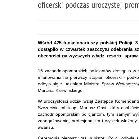
oficerski podczas uroczystej pro
Wśród 425 funkcjonariuszy polskiej Policji, 3
dostąpiło w czwartek zaszczytu odebrania sz
obecności najwyższych władz resortu spraw w
16 zachodniopomorskich policjantów dostąpiło w 
mianowania na pierwszy stopień oficerski - podko
odbyła się z udziałem Ministra Spraw Wewnętrzny
Marcina Kierwińskiego.
W uroczystości udział wziął Zastępca Komendant
Szczecinie mł. insp. Mariusz Obst, który osobiści
zachodniopomorskim policjantom, tym samym wyr
zaangażowanie, profesjonalizm i wysiłek włożony 
awansu.
Ceremonia pierwszy raz w historii Policji odbyła 