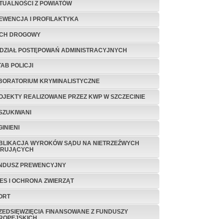
TUALNOŚCI Z POWIATÓW
EWENCJA I PROFILAKTYKA
CH DROGOWY
DZIAŁ POSTĘPOWAŃ ADMINISTRACYJNYCH
TAB POLICJI
BORATORIUM KRYMINALISTYCZNE
OJEKTY REALIZOWANE PRZEZ KWP W SZCZECINIE
SZUKIWANI
INIENI
BLIKACJA WYROKÓW SĄDU NA NIETRZEŹWYCH
ERUJĄCYCH
NDUSZ PREWENCYJNY
TES I OCHRONA ZWIERZĄT
ORT
ZEDSIĘWZIĘCIA FINANSOWANE Z FUNDUSZY
ROPEJSKICH