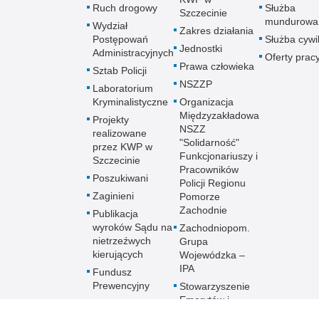
Ruch drogowy
Służba
Szczecinie
mundurowa
Wydział
Zakres działania
Postępowań
Służba cywi
Jednostki
Administracyjnych
Oferty prac
Prawa człowieka
Sztab Policji
NSZZP
Laboratorium
Kryminalistyczne
Organizacja
Międzyzakładowa
Projekty
NSZZ
realizowane
"Solidarność"
przez KWP w
Funkcjonariuszy i
Szczecinie
Pracowników
Poszukiwani
Policji Regionu
Zaginieni
Pomorze
Zachodnie
Publikacja
wyroków Sądu na
Zachodniopom.
nietrzeźwych
Grupa
kierujących
Wojewódzka –
IPA
Fundusz
Prewencyjny
Stowarzyszenie
Emerytów i
CITES i ochrona
Rencistów
zwierząt