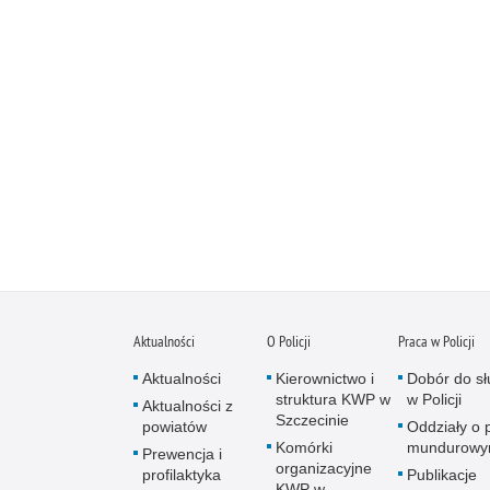
Aktualności
O Policji
Praca w Policji
Aktualności
Kierownictwo i
Dobór do sł
struktura KWP w
w Policji
Aktualności z
Szczecinie
powiatów
Oddziały o p
Komórki
mundurow
Prewencja i
organizacyjne
profilaktyka
Publikacje
KWP w