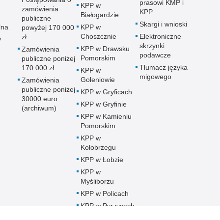
prasowi KMP i
KPP w
zamówienia
KPP
Białogardzie
publiczne
Skargi i wnioski
lna
KPP w
powyżej 170 000
Choszcznie
Elektroniczne
zł
y
skrzynki
KPP w Drawsku
Zamówienia
podawcze
Pomorskim
publiczne poniżej
Tłumacz języka
170 000 zł
KPP w
migowego
Goleniowie
Zamówienia
publiczne poniżej
KPP w Gryficach
30000 euro
KPP w Gryfinie
(archiwum)
KPP w Kamieniu
Pomorskim
KPP w
Kołobrzegu
KPP w Łobzie
KPP w
Myśliborzu
KPP w Policach
KPP w Pyrzycach
KPP w Sławnie