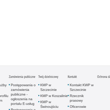
Zamówienia publiczne
Twój dzielnicowy
Kontakt
Ochrona d
użby
Postępowania o
KMP w
Kontakt KWP w
zamówienia
Szczecinie
Szczecinie
publiczne -
rofilu
KMP w Koszalinie
Rzecznik
ogłoszenia na
ym
prasowy
KMP w
portalu E-usług
Świnoujściu
Oficerowie
Postępowania o