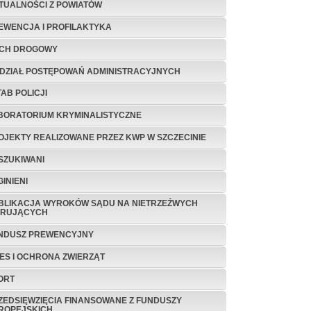
TUALNOŚCI Z POWIATÓW
EWENCJA I PROFILAKTYKA
CH DROGOWY
DZIAŁ POSTĘPOWAŃ ADMINISTRACYJNYCH
TAB POLICJI
BORATORIUM KRYMINALISTYCZNE
OJEKTY REALIZOWANE PRZEZ KWP W SZCZECINIE
SZUKIWANI
INIENI
BLIKACJA WYROKÓW SĄDU NA NIETRZEŹWYCH
ERUJĄCYCH
NDUSZ PREWENCYJNY
TES I OCHRONA ZWIERZĄT
ORT
ZEDSIĘWZIĘCIA FINANSOWANE Z FUNDUSZY
ROPEJSKICH