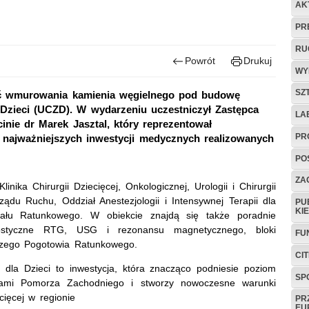
AK
PR
RU
Powrót
Drukuj
WY
SZ
ść wmurowania kamienia węgielnego pod budowę
Dzieci (UCZD). W wydarzeniu uczestniczył Zastępca
LA
nie dr Marek Jasztal, który reprezentował
PR
 najważniejszych inwestycji medycznych realizowanych
PO
ZAG
ika Chirurgii Dziecięcej, Onkologicznej, Urologii i Chirurgii
rządu Ruchu, Oddział Anestezjologii i Intensywnej Terapii dla
PU
KI
iału Ratunkowego. W obiekcie znajdą się także poradnie
gnostyczne RTG, USG i rezonansu magnetycznego, bloki
FU
iczego Pogotowia Ratunkowego.
CI
la Dzieci to inwestycja, która znacząco podniesie poziom
SP
cami Pomorza Zachodniego i stworzy nowoczesne warunki
cięcej w regionie
PR
EU