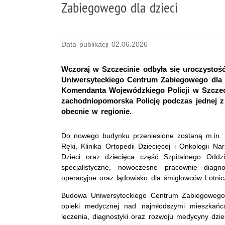
Zabiegowego dla dzieci
Data publikacji 02.06.2026
Wczoraj w Szczecinie odbyła się uroczysto
Uniwersyteckiego Centrum Zabiegowego dla 
Komendanta Wojewódzkiego Policji w Szczeci
zachodniopomorska Policję podczas jednej z
obecnie w regionie.
Do nowego budynku przeniesione zostaną m.in. Klin
Ręki, Klinika Ortopedii Dziecięcej i Onkologii Na
Dzieci oraz dziecięca część Szpitalnego Oddz
specjalistyczne, nowoczesne pracownie dia
operacyjne oraz lądowisko dla śmigłowców Lotn
Budowa Uniwersyteckiego Centrum Zabiegowego d
opieki medycznej nad najmłodszymi mieszkań
leczenia, diagnostyki oraz rozwoju medycyny dzie