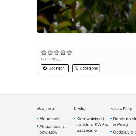
Ocena: 0/5 (0)
Udostępnij
Udostępnij
Aktualności
O Policji
Praca w Policji
Aktualności
Kierownictwo i
Dobór do sł
struktura KWP w
w Policji
Aktualności z
Szczecinie
powiatów
Oddziały o p