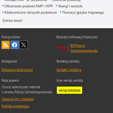
Oficerowie prasowi KMP i KPP
Skargi i wnioski
Elektroniczne skrzynki podawcze
Tłumacz języka migowego
Ochrona danych
Policja online
Biuletyn Informacji Publicznej
BIP Policja
Zachodniopomorska
Dostępność
Redakcja serwisu
Deklaracja dostępności
Kontakt z redakcją
Nota prawna
Inne wersje portalu
Chcesz wykorzystać materiał
wersja tekstowa
z serwisu Policja Zachodniopomorska.
Zapoznaj się z zasadami
Polityka prywatności