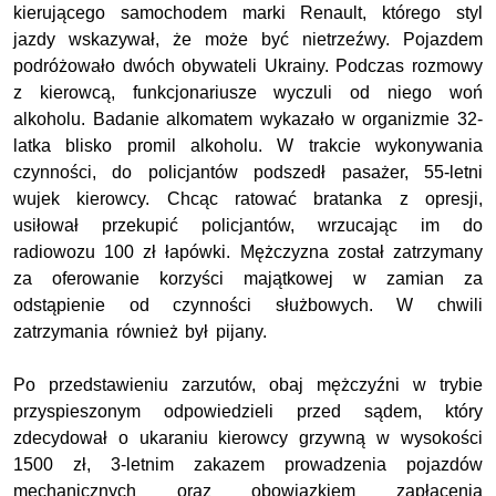
kierującego samochodem marki Renault, którego styl
jazdy wskazywał, że może być nietrzeźwy. Pojazdem
podróżowało dwóch obywateli Ukrainy. Podczas rozmowy
z kierowcą, funkcjonariusze wyczuli od niego woń
alkoholu. Badanie alkomatem wykazało w organizmie 32-
latka blisko promil alkoholu. W trakcie wykonywania
czynności, do policjantów podszedł pasażer, 55-letni
wujek kierowcy. Chcąc ratować bratanka z opresji,
usiłował przekupić policjantów, wrzucając im do
radiowozu 100 zł łapówki. Mężczyzna został zatrzymany
za oferowanie korzyści majątkowej w zamian za
odstąpienie od czynności służbowych. W chwili
zatrzymania również był pijany.
Po przedstawieniu zarzutów, obaj mężczyźni w trybie
przyspieszonym odpowiedzieli przed sądem, który
zdecydował o ukaraniu kierowcy grzywną w wysokości
1500 zł, 3-letnim zakazem prowadzenia pojazdów
mechanicznych oraz obowiązkiem zapłacenia