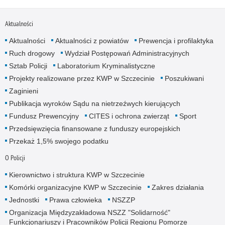
Aktualności
Aktualności
Aktualności z powiatów
Prewencja i profilaktyka
Ruch drogowy
Wydział Postępowań Administracyjnych
Sztab Policji
Laboratorium Kryminalistyczne
Projekty realizowane przez KWP w Szczecinie
Poszukiwani
Zaginieni
Publikacja wyroków Sądu na nietrzeźwych kierujących
Fundusz Prewencyjny
CITES i ochrona zwierząt
Sport
Przedsięwzięcia finansowane z funduszy europejskich
Przekaż 1,5% swojego podatku
O Policji
Kierownictwo i struktura KWP w Szczecinie
Komórki organizacyjne KWP w Szczecinie
Zakres działania
Jednostki
Prawa człowieka
NSZZP
Organizacja Międzyzakładowa NSZZ "Solidarność"
Funkcjonariuszy i Pracowników Policji Regionu Pomorze