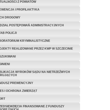
TUALNOŚCI Z POWIATÓW
EWENCJA I PROFILAKTYKA
CH DROGOWY
DZIAŁ POSTĘPOWAŃ ADMINISTRACYJNYCH
TAB POLICJI
BORATORIUM KRYMINALISTYCZNE
OJEKTY REALIZOWANE PRZEZ KWP W SZCZECINIE
SZUKIWANI
INIENI
BLIKACJA WYROKÓW SĄDU NA NIETRZEŹWYCH
ERUJĄCYCH
NDUSZ PREWENCYJNY
TES I OCHRONA ZWIERZĄT
ORT
ZEDSIĘWZIĘCIA FINANSOWANE Z FUNDUSZY
ROPEJSKICH