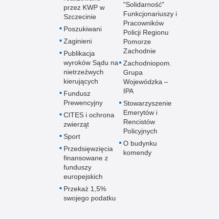
"Solidarność"
przez KWP w
Funkcjonariuszy i
Szczecinie
Pracowników
Poszukiwani
Policji Regionu
Zaginieni
Pomorze
Zachodnie
Publikacja
wyroków Sądu na
Zachodniopom.
nietrzeźwych
Grupa
kierujących
Wojewódzka –
IPA
Fundusz
Prewencyjny
Stowarzyszenie
Emerytów i
CITES i ochrona
Rencistów
zwierząt
Policyjnych
Sport
O budynku
Przedsięwzięcia
komendy
finansowane z
funduszy
europejskich
Przekaż 1,5%
swojego podatku