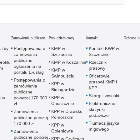
Zamówienia publiczne
Twój dzielnicowy
Kontakt
Ochrona d
użby
Postępowania o
KMP w
Kontakt KWP w
zamówienia
Szczecinie
Szczecinie
publiczne -
rofilu
KMP w Koszalinie
Rzecznik
ogłoszenia na
ym
prasowy
KMP w
portalu E-usług
Świnoujściu
Oficerowie
Postępowania o
prasowi KMP i
KPP w
zamówienia
KPP
Białogardzie
publiczne
Skargi i wnioski
lna
KPP w
powyżej 170 000
Choszcznie
Elektroniczne
zł
y
skrzynki
KPP w Drawsku
Zamówienia
podawcze
Pomorskim
publiczne poniżej
Tłumacz języka
170 000 zł
KPP w
migowego
Goleniowie
Zamówienia
publiczne poniżej
KPP w Gryficach