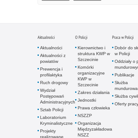
Aktualności
O Policji
Praca w Policji
Aktualności
Kierownictwo i
Dobór do sł
struktura KWP w
w Policji
Aktualności z
Szczecinie
powiatów
Oddziały o p
Komórki
mundurow
Prewencja i
organizacyjne
profilaktyka
Publikacje
KWP w
Ruch drogowy
Służba
Szczecinie
mundurowa
Wydział
Zakres działania
Postępowań
Służba cywi
Jednostki
Administracyjnych
Oferty prac
Prawa człowieka
Sztab Policji
NSZZP
Laboratorium
Kryminalistyczne
Organizacja
Międzyzakładowa
Projekty
NSZZ
realizowane