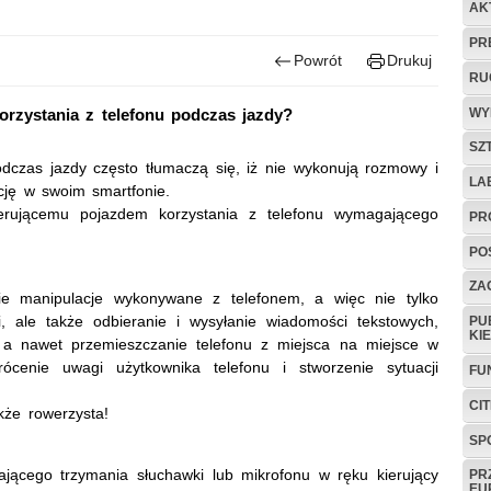
AK
PR
Powrót
Drukuj
RU
WY
orzystania z telefonu podczas jazdy?
SZ
odczas jazdy często tłumaczą się, iż nie wykonują rozmowy i
LA
ację w swoim smartfonie.
rującemu pojazdem korzystania z telefonu wymagającego
PR
PO
ZAG
kie manipulacje wykonywane z telefonem, a więc nie tylko
, ale także odbieranie i wysyłanie wiadomości tekstowych,
PU
KI
, a nawet przemieszczanie telefonu z miejsca na miejsce w
enie uwagi użytkownika telefonu i stworzenie sytuacji
FU
CI
kże rowerzysta!
SP
jącego trzymania słuchawki lub mikrofonu w ręku kierujący
PR
EU