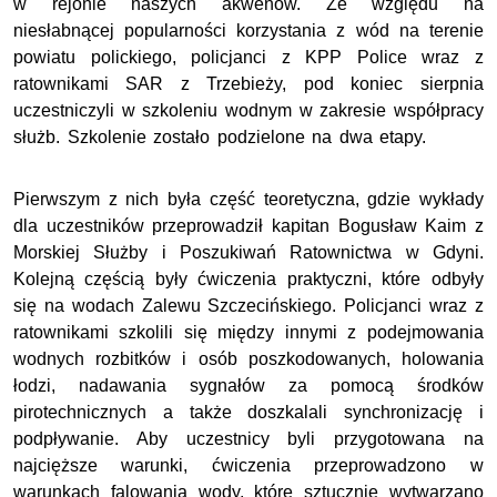
w rejonie naszych akwenów. Ze względu na
niesłabnącej popularności korzystania z wód na terenie
powiatu polickiego, policjanci z KPP Police wraz z
ratownikami SAR z Trzebieży, pod koniec sierpnia
uczestniczyli w szkoleniu wodnym w zakresie współpracy
służb. Szkolenie zostało podzielone na dwa etapy.
Pierwszym z nich była część teoretyczna, gdzie wykłady
dla uczestników przeprowadził kapitan Bogusław Kaim z
Morskiej Służby i Poszukiwań Ratownictwa w Gdyni.
Kolejną częścią były ćwiczenia praktyczni, które odbyły
się na wodach Zalewu Szczecińskiego. Policjanci wraz z
ratownikami szkolili się między innymi z podejmowania
wodnych rozbitków i osób poszkodowanych, holowania
łodzi, nadawania sygnałów za pomocą środków
pirotechnicznych a także doszkalali synchronizację i
podpływanie. Aby uczestnicy byli przygotowana na
najcięższe warunki, ćwiczenia przeprowadzono w
warunkach falowania wody, które sztucznie wytwarzano