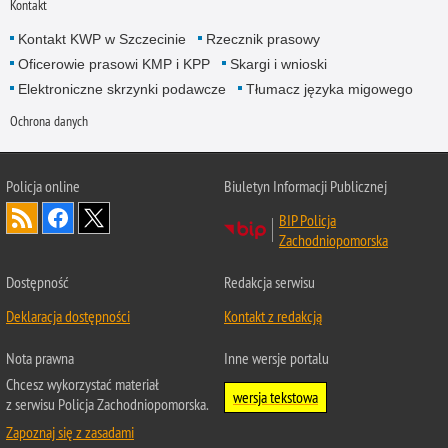
Kontakt
Kontakt KWP w Szczecinie
Rzecznik prasowy
Oficerowie prasowi KMP i KPP
Skargi i wnioski
Elektroniczne skrzynki podawcze
Tłumacz języka migowego
Ochrona danych
Policja online
Biuletyn Informacji Publicznej
BIP Policja
Zachodniopomorska
Dostępność
Redakcja serwisu
Deklaracja dostępności
Kontakt z redakcją
Nota prawna
Inne wersje portalu
Chcesz wykorzystać materiał
wersja tekstowa
z serwisu Policja Zachodniopomorska.
Zapoznaj się z zasadami