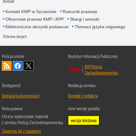
Kontakt
Kontakt KWP w Szczecinie
Rzecznik prasowy
Oficerowie prasowi KMP i KPP
Skargi i wnioski
Elektroniczne skrzynki podawcze
Tłumacz języka migowego
Ochrona danych
Policja online
Biuletyn Informacji Publicznej
BIP Policja
Zachodniopomorska
Dostępność
Redakcja serwisu
Deklaracja dostępności
Kontakt z redakcją
Nota prawna
Inne wersje portalu
Chcesz wykorzystać materiał
wersja tekstowa
z serwisu Policja Zachodniopomorska.
Zapoznaj się z zasadami