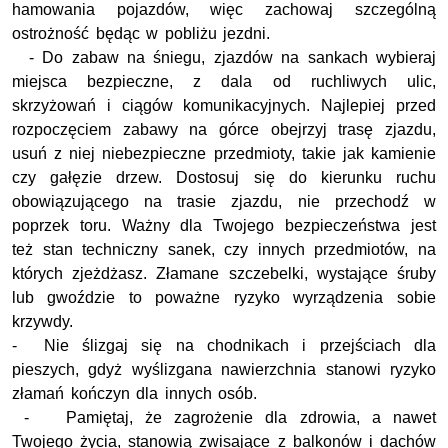
hamowania pojazdów, więc zachowaj szczególną
ostrożność będąc w pobliżu jezdni.
- Do zabaw na śniegu, zjazdów na sankach wybieraj
miejsca bezpieczne, z dala od ruchliwych ulic,
skrzyżowań i ciągów komunikacyjnych. Najlepiej przed
rozpoczęciem zabawy na górce obejrzyj trasę zjazdu,
usuń z niej niebezpieczne przedmioty, takie jak kamienie
czy gałęzie drzew. Dostosuj się do kierunku ruchu
obowiązującego na trasie zjazdu, nie przechodź w
poprzek toru. Ważny dla Twojego bezpieczeństwa jest
też stan techniczny sanek, czy innych przedmiotów, na
których zjeżdżasz. Złamane szczebelki, wystające śruby
lub gwoździe to poważne ryzyko wyrządzenia sobie
krzywdy.
- Nie ślizgaj się na chodnikach i przejściach dla
pieszych, gdyż wyślizgana nawierzchnia stanowi ryzyko
złamań kończyn dla innych osób.
- Pamiętaj, że zagrożenie dla zdrowia, a nawet
Twojego życia, stanowią zwisające z balkonów i dachów