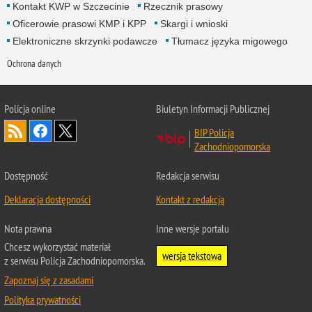
Kontakt KWP w Szczecinie
Rzecznik prasowy
Oficerowie prasowi KMP i KPP
Skargi i wnioski
Elektroniczne skrzynki podawcze
Tłumacz języka migowego
Ochrona danych
Policja online
Biuletyn Informacji Publicznej
BIP Policja
Zachodniopomorska
Dostępność
Redakcja serwisu
Deklaracja dostępności
Kontakt z redakcją
Nota prawna
Inne wersje portalu
Chcesz wykorzystać materiał
wersja tekstowa
z serwisu Policja Zachodniopomorska.
Zapoznaj się z zasadami
Polityka prywatności