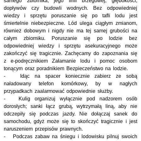
samego zbiornika, jego linii brzegowej, głębokości,
dopływów czy budowli wodnych. Bez odpowiedniej
wiedzy i sprzętu poruszanie się po tafli lodu jest
śmiertelnie niebezpieczne. Lód ulega ciągłym zmianom,
również dobowym i nigdy nie ma tej samej grubości na
całym zbiorniku. Poruszanie się po lodzie bez
odpowiedniej wiedzy i sprzętu asekuracyjnego może
zakończyć się tragicznie. Zachęcamy do zapoznania się
z e-podręcznikiem Załamanie lodu i pomoc osobom
tonącym oraz poradnikiem Bezpieczeństwo na lodzie.
- Idąc na spacer koniecznie zabierz ze sobą
naładowany telefon komórkowy, by w nagłych
przypadkach zaalarmować odpowiednie służby.
- Kulig organizuj wyłącznie pod nadzorem osób
dorosłych; sanki łącz grubą, wytrzymałą liną, aby nie
odczepiły się podczas jazdy. Nie dołączaj sanek do
samochodu, gdyż może się to skończyć tragicznie i jest
naruszeniem przepisów prawnych.
- Podczas zabaw na śniegu i lodowisku pilnuj swoich