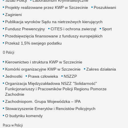
Sztab Policji
Laboratorium Kryminalistyczne
Projekty realizowane przez KWP w Szczecinie
Poszukiwani
Zaginieni
Publikacja wyroków Sądu na nietrzeźwych kierujących
Fundusz Prewencyjny
CITES i ochrona zwierząt
Sport
Przedsięwzięcia finansowane z funduszy europejskich
Przekaż 1,5% swojego podatku
O Policji
Kierownictwo i struktura KWP w Szczecinie
Komórki organizacyjne KWP w Szczecinie
Zakres działania
Jednostki
Prawa człowieka
NSZZP
Organizacja Międzyzakładowa NSZZ "Solidarność"
Funkcjonariuszy i Pracowników Policji Regionu Pomorze
Zachodnie
Zachodniopom. Grupa Wojewódzka – IPA
Stowarzyszenie Emerytów i Rencistów Policyjnych
O budynku komendy
Praca w Policji