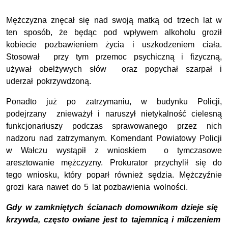
Mężczyzna znęcał się nad swoją matką od trzech lat w
ten sposób, że będąc pod wpływem alkoholu groził
kobiecie pozbawieniem życia i uszkodzeniem ciała.
Stosował przy tym przemoc psychiczną i fizyczną,
używał obelżywych słów oraz popychał szarpał i
uderzał pokrzywdzoną.
Ponadto już po zatrzymaniu, w budynku Policji,
podejrzany znieważył i naruszył nietykalność cielesną
funkcjonariuszy podczas sprawowanego przez nich
nadzoru nad zatrzymanym. Komendant Powiatowy Policji
w Wałczu wystąpił z wnioskiem o tymczasowe
aresztowanie mężczyzny. Prokurator przychylił się do
tego wniosku, który poparł również sędzia. Mężczyźnie
grozi kara nawet do 5 lat pozbawienia wolności.
Gdy w zamkniętych ścianach domownikom dzieje się
krzywda, często owiane jest to tajemnicą i milczeniem