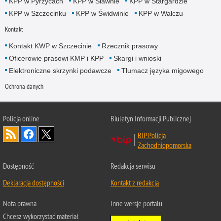
KPP w Pyrzycach
KPP w Sławnie
KPP w Stargardzie
KPP w Szczecinku
KPP w Świdwinie
KPP w Wałczu
Kontakt
Kontakt KWP w Szczecinie
Rzecznik prasowy
Oficerowie prasowi KMP i KPP
Skargi i wnioski
Elektroniczne skrzynki podawcze
Tłumacz języka migowego
Ochrona danych
Policja online
Biuletyn Informacji Publicznej
BIP Policja
Zachodniopomorska
Dostępność
Redakcja serwisu
Deklaracja dostępności
Kontakt z redakcją
Nota prawna
Inne wersje portalu
Chcesz wykorzystać materiał