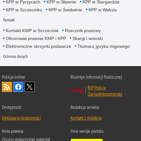
KPP w Pyrzycach
KPP w Sławnie
KPP w Stargardzie
KPP w Szczecinku
KPP w Świdwinie
KPP w Wałczu
Kontakt
Kontakt KWP w Szczecinie
Rzecznik prasowy
Oficerowie prasowi KMP i KPP
Skargi i wnioski
Elektroniczne skrzynki podawcze
Tłumacz języka migowego
Ochrona danych
Policja online
Biuletyn Informacji Publicznej
BIP Policja
Zachodniopomorska
Dostępność
Redakcja serwisu
Deklaracja dostępności
Kontakt z redakcją
Nota prawna
Inne wersje portalu
Chcesz wykorzystać materiał