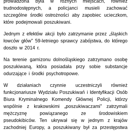
prowadzona była w różnych miejscach, również
trudnodostępnych, a policjanci musieli zachować
szczególne środki ostrożności aby zapobiec ucieczkom,
które podejmowali poszukiwani.
Jednym z efektów akcji było zatrzymanie przez „śląskich
łowców głów” 59-letniego sprawcy zabójstwa, do którego
doszło w 2014 r.
Na terenie garnizonu dolnośląskiego zatrzymano osobę
poszukiwaną, która posiadała przy sobie substancje
odurzające i środki psychotropowe.
W działaniach czynnie uczestniczyli również
funkcjonariusze Wydziału Poszukiwań i Identyfikacji Osób
Biura Kryminalnego Komendy Głównej Policji, którzy
wspólnie z krakowskimi „poszukiwaczami” zatrzymali
mężczyznę powiązanego ze środowiskiem
pseudokibiców. Ten ukrywał się w jednym z krajów
zachodniej Europy, a poszukiwany był za przestępstwa