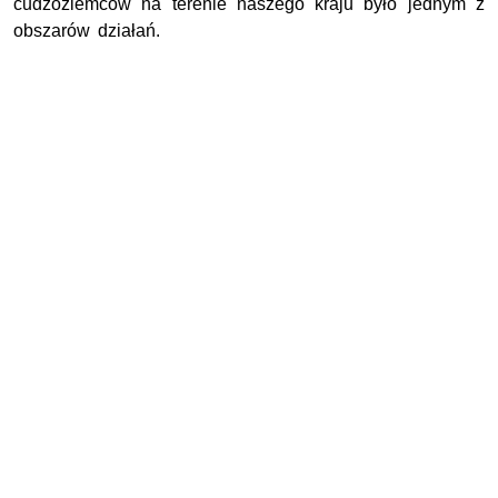
cudzoziemców na terenie naszego kraju było jednym z
obszarów działań.