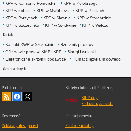
KPP w Kamieniu Pomorskim
KPP w Kołobrzegu
KPP w Łobzie
KPP w Myśliborzu
KPP w Policach
KPP w Pyrzycach
KPP w Sławnie
KPP w Stargardzie
KPP w Szczecinku
KPP w Świdwinie
KPP w Wałczu
Kontakt
Kontakt KWP w Szczecinie
Rzecznik prasowy
Oficerowie prasowi KMP i KPP
Skargi i wnioski
Elektroniczne skrzynki podawcze
Tłumacz języka migowego
Ochrona danych
Policja online
Biuletyn Informacji Publicznej
BIP Policja
Zachodniopomorska
Dostępność
Redakcja serwisu
Deklaracja dostępności
Kontakt z redakcją