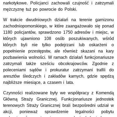
narkotykowe. Policjanci zachowali czujność i zatrzymali
mężczyznę tuż po powrocie do Polski.
W trakcie dwudniowych działań na terenie garnizonu
zachodniopomorskiego, w które zaangażowało się ponad
1180 policjantów, sprawdzono 1750 adresów i miejsc, w
których ujawniono 108 osób poszukiwanych, wśród
których byli nie tylko podejrzani lub oskarżeni o
popełnienie przestępstw, ale również skazani na kary
pozbawienia wolności. W ramach działań funkcjonariusze
zatrzymali także sześciu obcokrajowców. Zgodnie z
poleceniami sądów i prokuratur zatrzymani trafili do
aresztów śledczych i zakładów karnych, gdzie spędzą
najbliższe miesiące, a czasem i lata.
Czynności realizowane były we współpracy z Komendą
Główną Straży Granicznej. Funkcjonariusze jednostek
terenowych Straży Granicznej brali bezpośredni udział w
akcji, ponieważ sprawdzenie legalności pobytu