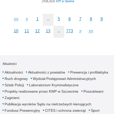
29.06.2026
KPP w Sławnie
<<
<
1
...
5
6
7
8
9
10
11
12
13
...
773
>
>>
Aktualności
Aktualności
Aktualności z powiatów
Prewencja i profilaktyka
Ruch drogowy
Wydział Postępowań Administracyjnych
Sztab Policji
Laboratorium Kryminalistyczne
Projekty realizowane przez KWP w Szczecinie
Poszukiwani
Zaginieni
Publikacja wyroków Sądu na nietrzeźwych kierujących
Fundusz Prewencyjny
CITES i ochrona zwierząt
Sport