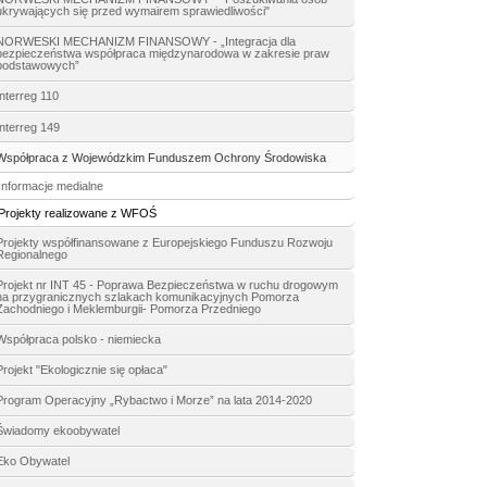
ukrywających się przed wymairem sprawiedliwości"
NORWESKI MECHANIZM FINANSOWY - „Integracja dla
bezpieczeństwa współpraca międzynarodowa w zakresie praw
podstawowych”
Interreg 110
Interreg 149
Współpraca z Wojewódzkim Funduszem Ochrony Środowiska
Informacje medialne
Projekty realizowane z WFOŚ
Projekty współfinansowane z Europejskiego Funduszu Rozwoju
Regionalnego
Projekt nr INT 45 - Poprawa Bezpieczeństwa w ruchu drogowym
na przygranicznych szlakach komunikacyjnych Pomorza
Zachodniego i Meklemburgii- Pomorza Przedniego
Współpraca polsko - niemiecka
Projekt "Ekologicznie się opłaca"
Program Operacyjny „Rybactwo i Morze” na lata 2014-2020
Świadomy ekoobywatel
Eko Obywatel