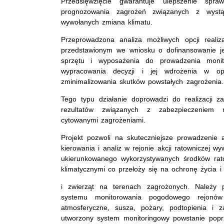
Przedsięwzięcie gwarantuje ulepszenie spr
prognozowania zagrożeń związanych z wystąp
wywołanych zmiana klimatu.
Przeprowadzona analiza możliwych opcji realizac
przedstawionym we wniosku o dofinansowanie j
sprzętu i wyposażenia do prowadzenia monit
wypracowania decyzji i jej wdrożenia w 
zminimalizowania skutków powstałych zagrożenia.
Tego typu działanie doprowadzi do realizacji z
rezultatów związanych z zabezpieczeniem 
cytowanymi zagrożeniami.
Projekt pozwoli na skuteczniejsze prowadzenie 
kierowania i analiz w rejonie akcji ratowniczej w
ukierunkowanego wykorzystywanych środków rat
klimatycznymi co przełoży się na ochronę życia i
i zwierząt na terenach zagrożonych. Należy 
systemu monitorowania pogodowego rejonów
atmosferyczne, susza, pożary, podtopienia i z
utworzony system monitoringowy powstanie popr