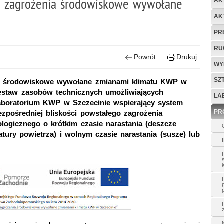
a zagrożenia środowiskowe wywołane
AK
AK
PR
RU
Powrót
Drukuj
WY
SZ
ia środowiskowe wywołane zmianami klimatu KWP w
 zestaw zasobów technicznych umożliwiających
LA
 Laboratorium KWP w Szczecinie wspierający system
PR
zpośredniej bliskości powstałego zagrożenia
logicznego o krótkim czasie narastania (deszcze
tury powietrza) i wolnym czasie narastania (susze) lub