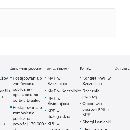
Zamówienia publiczne
Twój dzielnicowy
Kontakt
Ochrona d
użby
Postępowania o
KMP w
Kontakt KWP w
zamówienia
Szczecinie
Szczecinie
publiczne -
rofilu
KMP w Koszalinie
Rzecznik
ogłoszenia na
ym
prasowy
KMP w
portalu E-usług
Świnoujściu
Oficerowie
Postępowania o
prasowi KMP i
KPP w
zamówienia
KPP
Białogardzie
publiczne
Skargi i wnioski
lna
KPP w
powyżej 170 000
Choszcznie
Elektroniczne
zł