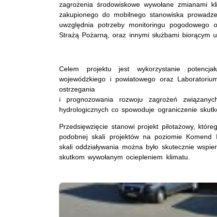
zagrożenia środowiskowe wywołane zmianami k
zakupionego do mobilnego stanowiska prowadzen
uwzględnia potrzeby monitoringu pogodowego or
Strażą Pożarną, oraz innymi służbami biorącym ud
Celem projektu jest wykorzystanie potencja
wojewódzkiego i powiatowego oraz Laboratoriu
ostrzegania
i prognozowania rozwoju zagrożeń związanych
hydrologicznych co spowoduje ograniczenie skut
Przedsięwzięcie stanowi projekt pilotażowy, któr
podobnej skali projektów na poziomie Komend Po
skali oddziaływania można było skutecznie wspier
skutkom wywołanym ociepleniem klimatu.