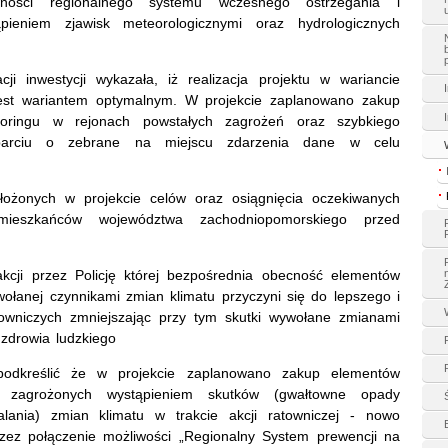
awności regionalnego systemu wczesnego ostrzegania i
ieniem zjawisk meteorologicznymi oraz hydrologicznych
ji inwestycji wykazała, iż realizacja projektu w wariancie
est wariantem optymalnym. W projekcie zaplanowano zakup
oringu w rejonach powstałych zagrożeń oraz szybkiego
oparciu o zebrane na miejscu zdarzenia dane w celu
ałożonych w projekcie celów oraz osiągnięcia oczekiwanych
mieszkańców województwa zachodniopomorskiego przed
akcji przez Policję której bezpośrednia obecność elementów
ywołanej czynnikami zmian klimatu przyczyni się do lepszego i
owniczych zmniejszając przy tym skutki wywołane zmianami
 zdrowia ludzkiego
podkreślić że w projekcie zaplanowano zakup elementów
 zagrożonych wystąpieniem skutków (gwałtowne opady
alania) zmian klimatu w trakcie akcji ratowniczej - nowo
zez połączenie możliwości „Regionalny System prewencji na