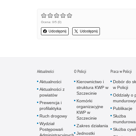
Ocena: 0/5 (0)
Udostępnij
Udostępnij
Aktualności
O Policji
Praca w Policji
Aktualności
Kierownictwo i
Dobór do sł
struktura KWP w
w Policji
Aktualności z
Szczecinie
powiatów
Oddziały o p
Komórki
mundurow
Prewencja i
organizacyjne
profilaktyka
Publikacje
KWP w
Ruch drogowy
Służba
Szczecinie
mundurowa
Wydział
Zakres działania
Postępowań
Służba cywi
Jednostki
Administracyjnych