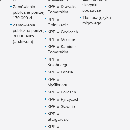
y
skrzynki
KPP w Drawsku
Zamówienia
podawcze
Pomorskim
publiczne poniżej
Tłumacz języka
170 000 zł
KPP w
migowego
Goleniowie
Zamówienia
publiczne poniżej
KPP w Gryficach
30000 euro
KPP w Gryfinie
(archiwum)
KPP w Kamieniu
Pomorskim
KPP w
Kołobrzegu
KPP w Łobzie
KPP w
Myśliborzu
KPP w Policach
KPP w Pyrzycach
KPP w Sławnie
KPP w
Stargardzie
KPP w