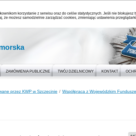
kownikom korzystanie z serwisu oraz do celów statystycznych. Jeśli nie blokujesz t
j, że możesz samodzielnie zarządzać cookies, zmieniając ustawienia przeglądarki
omorska
ZAMÓWIENIA PUBLICZNE
TWÓJ DZIELNICOWY
KONTAKT
OCHR
zowane przez KWP w Szczecinie
Współpraca z Wojewódzkim Fundusz