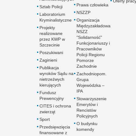
Oferty prac
Prawa człowieka
Sztab Policji
NSZZP
Laboratorium
Kryminalistyczne
Organizacja
Międzyzakładowa
Projekty
NSZZ
realizowane
"Solidarność"
przez KWP w
Funkcjonariuszy i
Szczecinie
Pracowników
Poszukiwani
Policji Regionu
Zaginieni
Pomorze
Zachodnie
Publikacja
wyroków Sądu na
Zachodniopom.
nietrzeźwych
Grupa
kierujących
Wojewódzka –
IPA
Fundusz
Prewencyjny
Stowarzyszenie
Emerytów i
CITES i ochrona
Rencistów
zwierząt
Policyjnych
Sport
O budynku
Przedsięwzięcia
komendy
finansowane z