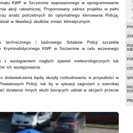
limatu KWP w Szczecinie wyposażonego w oprogramowanie
ia akcji ratowniczej. Proponowany zakres projektu w pełni
az analiz potrzebnych do optymalnego kierowania Policją,
ział w likwidacji skutków zmian klimatycznych.
PO
ZAG
łu technicznego i kadrowego Sztabów Policji szczebla
PU
m Kryminalistycznego KWP w Szczecinie w celu wczesnego
KI
FU
 z wystąpieniem nagłych zjawisk meteorologicznych lub
ków ich występowania.
CI
ego doświadczenia będą służyły rozbudowaniu w przyszłości w
SP
wiatowych Policji, tak by w sytuacji zagrożeń o szerokiej
PR
ać działania innych służb biorących udział w akcjach przeciw
EU
PR