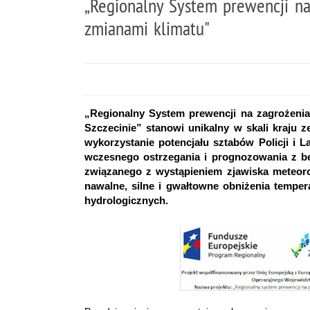
„Regionalny System prewencji n
zmianami klimatu"
„Regionalny System prewencji na zagrożen
Szczecinie” stanowi unikalny w skali kraju
wykorzystanie potencjału sztabów Policji i
wczesnego ostrzegania i prognozowania z be
związanego z wystąpieniem zjawiska meteoro
nawalne, silne i gwałtowne obniżenia tempera
hydrologicznych.