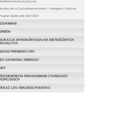
Akademia Antyterrorystyczna
Bezpiecznie w Zachodniopomorskiem - Pomagamy i Służymy
Program Społecznik 2022-2024
SZUKIWANI
INIENI
BLIKACJA WYROKÓW SĄDU NA NIETRZEŹWYCH
ERUJĄCYCH
NDUSZ PREWENCYJNY
TES I OCHRONA ZWIERZĄT
ORT
ZEDSIĘWZIĘCIA FINANSOWANE Z FUNDUSZY
ROPEJSKICH
ZEKAŻ 1,5% SWOJEGO PODATKU