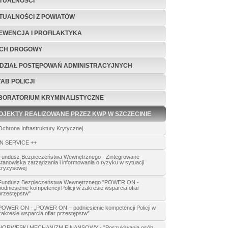
TUALNOŚCI
TUALNOŚCI Z POWIATÓW
EWENCJA I PROFILAKTYKA
CH DROGOWY
DZIAŁ POSTĘPOWAŃ ADMINISTRACYJNYCH
TAB POLICJI
BORATORIUM KRYMINALISTYCZNE
OJEKTY REALIZOWANE PRZEZ KWP W SZCZECINIE
Ochrona Infrastruktury Krytycznej
IN SERVICE ++
Fundusz Bezpieczeństwa Wewnętrznego - Zintegrowane
stanowiska zarządzania i informowania o ryzyku w sytuacji
kryzysowej
Fundusz Bezpieczeństwa Wewnętrznego "POWER ON -
podniesienie kompetencji Policji w zakresie wsparcia ofiar
przestępstw"
POWER ON - „POWER ON – podniesienie kompetencji Policji w
zakresie wsparcia ofiar przestępstw”
NORWESKI MECHANIZM FINANSOWY - "Poszukiwania osób