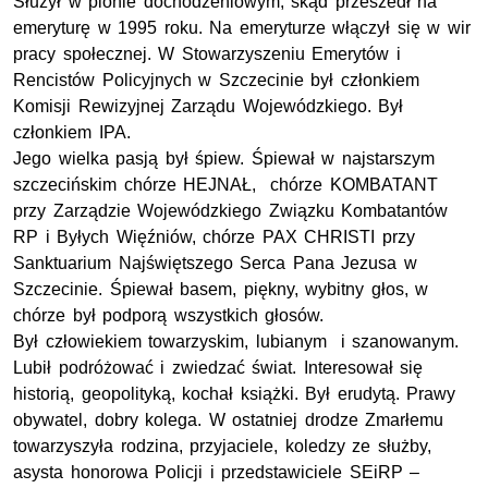
Służył w pionie dochodzeniowym, skąd przeszedł na
emeryturę w 1995 roku. Na emeryturze włączył się w wir
pracy społecznej. W Stowarzyszeniu Emerytów i
Rencistów Policyjnych w Szczecinie był członkiem
Komisji Rewizyjnej Zarządu Wojewódzkiego. Był
członkiem IPA.
Jego wielka pasją był śpiew. Śpiewał w najstarszym
szczecińskim chórze HEJNAŁ, chórze KOMBATANT
przy Zarządzie Wojewódzkiego Związku Kombatantów
RP i Byłych Więźniów, chórze PAX CHRISTI przy
Sanktuarium Najświętszego Serca Pana Jezusa w
Szczecinie. Śpiewał basem, piękny, wybitny głos, w
chórze był podporą wszystkich głosów.
Był człowiekiem towarzyskim, lubianym i szanowanym.
Lubił podróżować i zwiedzać świat. Interesował się
historią, geopolityką, kochał książki. Był erudytą. Prawy
obywatel, dobry kolega. W ostatniej drodze Zmarłemu
towarzyszyła rodzina, przyjaciele, koledzy ze służby,
asysta honorowa Policji i przedstawiciele SEiRP –