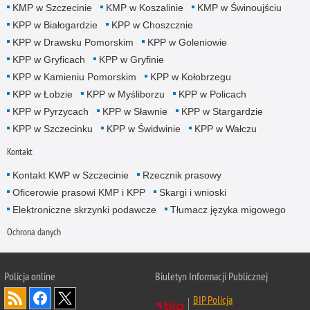
KMP w Szczecinie
KMP w Koszalinie
KMP w Świnoujściu
KPP w Białogardzie
KPP w Choszcznie
KPP w Drawsku Pomorskim
KPP w Goleniowie
KPP w Gryficach
KPP w Gryfinie
KPP w Kamieniu Pomorskim
KPP w Kołobrzegu
KPP w Łobzie
KPP w Myśliborzu
KPP w Policach
KPP w Pyrzycach
KPP w Sławnie
KPP w Stargardzie
KPP w Szczecinku
KPP w Świdwinie
KPP w Wałczu
Kontakt
Kontakt KWP w Szczecinie
Rzecznik prasowy
Oficerowie prasowi KMP i KPP
Skargi i wnioski
Elektroniczne skrzynki podawcze
Tłumacz języka migowego
Ochrona danych
Policja online
Biuletyn Informacji Publicznej
BIP Policja